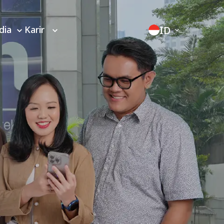
ID
dia
Karir