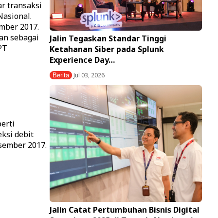
r transaksi
Nasional.
mber 2017.
ran sebagai
Jalin Tegaskan Standar Tinggi
PT
Ketahanan Siber pada Splunk
Experience Day…
Jul 03, 2026
Berita
erti
ksi debit
sember 2017.
Jalin Catat Pertumbuhan Bisnis Digital