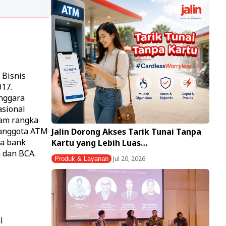
 Bisnis
017.
enggara
asional
lam rangka
 anggota ATM
Jalin Dorong Akses Tarik Tunai Tanpa
ta bank
Kartu yang Lebih Luas…
 dan BCA.
Jul 20, 2026
Produk & Layanan
l