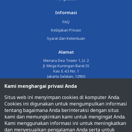
Informasi
FAQ
Kebijakan Privasi
Syarat dan Ketentuan
Alamat
Menara Dea Tower 1, Lt. 2
Jl. Mega Kuningan Barat IX
Kav. E.4.3 No. 1
Jakarta Selatan, 12950
Kami menghargai privasi Anda
Email
Situs web ini menyimpan cookies di komputer Anda.
corporate@jalin.co.id
Cookies ini digunakan untuk mengumpulkan informasi
Telepon
tentang bagaimana Anda berinteraksi dengan situs
kami dan memungkinkan kami untuk mengingat Anda.
1500955
Kami menggunakan informasi ini untuk meningkatkan
dan menyesuaikan pengalaman Anda serta untuk