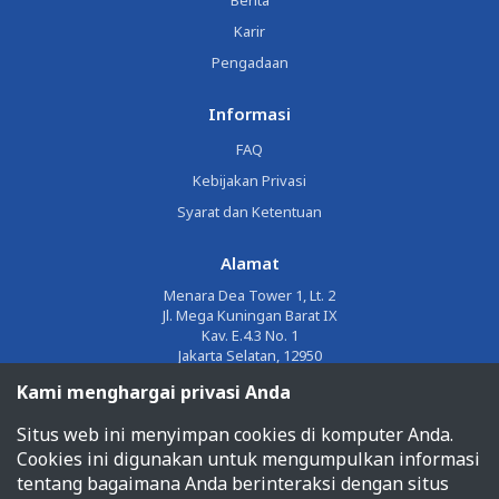
Berita
Karir
Pengadaan
Informasi
FAQ
Kebijakan Privasi
Syarat dan Ketentuan
Alamat
Menara Dea Tower 1, Lt. 2
Jl. Mega Kuningan Barat IX
Kav. E.4.3 No. 1
Jakarta Selatan, 12950
Kami menghargai privasi Anda
Email
Situs web ini menyimpan cookies di komputer Anda.
corporate@jalin.co.id
Cookies ini digunakan untuk mengumpulkan informasi
Telepon
tentang bagaimana Anda berinteraksi dengan situs