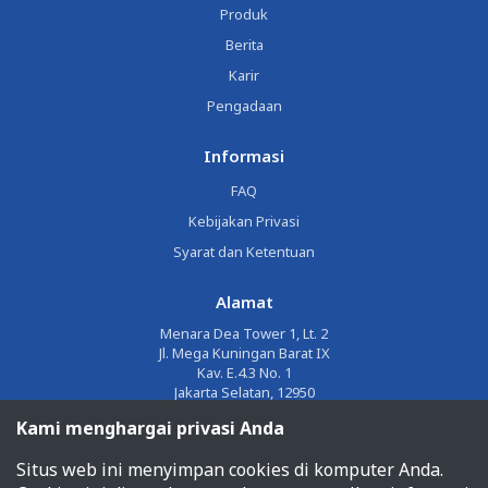
Produk
Berita
Karir
Pengadaan
Informasi
FAQ
Kebijakan Privasi
Syarat dan Ketentuan
Alamat
Menara Dea Tower 1, Lt. 2
Jl. Mega Kuningan Barat IX
Kav. E.4.3 No. 1
Jakarta Selatan, 12950
Kami menghargai privasi Anda
Email
Situs web ini menyimpan cookies di komputer Anda.
corporate@jalin.co.id