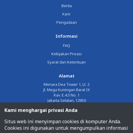
Berita
Karir
Pengadaan
Informasi
FAQ
Kebijakan Privasi
Syarat dan Ketentuan
Alamat
Menara Dea Tower 1, Lt. 2
Jl. Mega Kuningan Barat IX
Kav. E.4.3 No. 1
Jakarta Selatan, 12950
Kami menghargai privasi Anda
Email
Situs web ini menyimpan cookies di komputer Anda.
corporate@jalin.co.id
Cookies ini digunakan untuk mengumpulkan informasi
Telepon